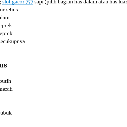
g
slot gacor 777
sapi (pilih bagian has dalam atau has lua
k merebus
alam
geprek
geprek
secukupnya
us
putih
 merah
bubuk