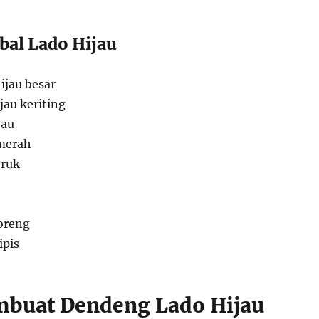
al Lado Hijau
ijau besar
jau keriting
jau
 merah
eruk
oreng
ipis
buat Dendeng Lado Hijau