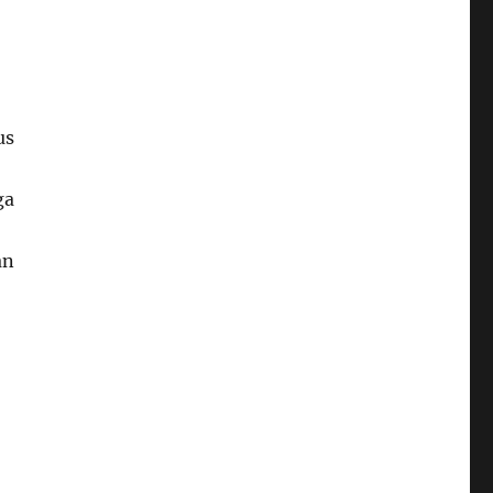
us
ga
an