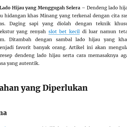
Lado Hijau yang Menggugah Selera –
Dendeng lado hij
tu hidangan khas Minang yang terkenal dengan cita ra
as. Daging sapi yang diolah dengan teknik khus
tekstur yang renyah
slot bet kecil
di luar namun tet
am. Ditambah dengan sambal lado hijau yang kha
njadi favorit banyak orang. Artikel ini akan mengul
 resep dendeng lado hijau serta cara memasaknya ag
sa yang autentik.
han yang Diperlukan
ma