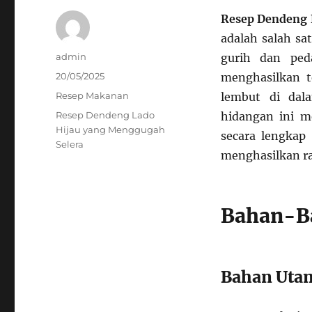
Resep Dendeng 
adalah salah sa
Author
admin
gurih dan ped
Posted
20/05/2025
menghasilkan 
on
Categories
Resep Makanan
lembut di dal
Tags
Resep Dendeng Lado
hidangan ini me
Hijau yang Menggugah
secara lengkap
Selera
menghasilkan ra
Bahan-Ba
Bahan Uta