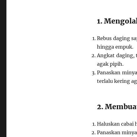
1. Mengola
Rebus daging sa
hingga empuk.
Angkat daging, 
agak pipih.
Panaskan minyak
terlalu kering a
2. Membuat
Haluskan cabai h
Panaskan minya