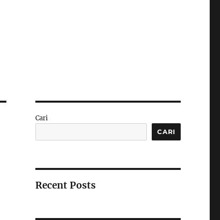
Cari
CARI
Recent Posts