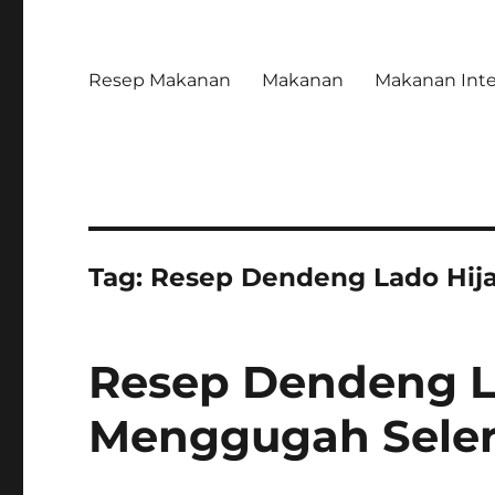
Resep Makanan
Makanan
Makanan Inte
Tag:
Resep Dendeng Lado Hij
Resep Dendeng L
Menggugah Sele