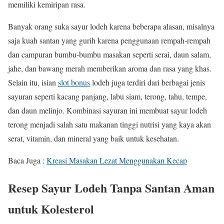
memiliki kemiripan rasa.
Banyak orang suka sayur lodeh karena beberapa alasan, misalnya
saja kuah santan yang gurih karena penggunaan rempah-rempah
dan campuran bumbu-bumbu masakan seperti serai, daun salam,
jahe, dan bawang merah memberikan aroma dan rasa yang khas.
Selain itu, isian
slot bonus
lodeh juga terdiri dari berbagai jenis
sayuran seperti kacang panjang, labu siam, terong, tahu, tempe,
dan daun melinjo. Kombinasi sayuran ini membuat sayur lodeh
terong menjadi salah satu makanan tinggi nutrisi yang kaya akan
serat, vitamin, dan mineral yang baik untuk kesehatan.
Baca Juga :
Kreasi Masakan Lezat Menggunakan Kecap
Resep Sayur Lodeh Tanpa Santan Aman
untuk Kolesterol