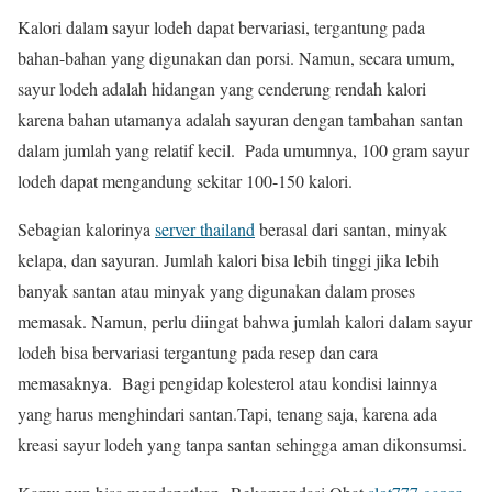
Kalori dalam sayur lodeh dapat bervariasi, tergantung pada
bahan-bahan yang digunakan dan porsi. Namun, secara umum,
sayur lodeh adalah hidangan yang cenderung rendah kalori
karena bahan utamanya adalah sayuran dengan tambahan santan
dalam jumlah yang relatif kecil. Pada umumnya, 100 gram sayur
lodeh dapat mengandung sekitar 100-150 kalori.
Sebagian kalorinya
server thailand
berasal dari santan, minyak
kelapa, dan sayuran. Jumlah kalori bisa lebih tinggi jika lebih
banyak santan atau minyak yang digunakan dalam proses
memasak. Namun, perlu diingat bahwa jumlah kalori dalam sayur
lodeh bisa bervariasi tergantung pada resep dan cara
memasaknya. Bagi pengidap kolesterol atau kondisi lainnya
yang harus menghindari santan.Tapi, tenang saja, karena ada
kreasi sayur lodeh yang tanpa santan sehingga aman dikonsumsi.