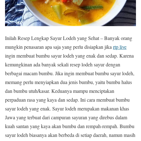
Inilah Resep Lengkap Sayur Lodeh yang Sehat – Banyak orang
mungkin penasaran apa saja yang perlu disiapkan jika
rtp live
ingin membuat bumbu sayur lodeh yang enak dan sedap. Karena
kemungkinan ada banyak sekali resep lodeh sayur dengan
berbagai macam bumbu. Jika ingin membuat bumbu sayur lodeh,
memang perlu menyiapkan dua jenis bumbu, yaitu bumbu halus
dan bumbu utuh/kasar. Keduanya mampu menciptakan
perpaduan rasa yang kaya dan sedap. Ini cara membuat bumbu
sayur lodeh yang enak. Sayur lodeh merupakan makanan khas
Jawa yang terbuat dari campuran sayuran yang direbus dalam
kuah santan yang kaya akan bumbu dan rempah-rempah. Bumbu
sayur lodeh biasanya akan berbeda di setiap daerah, namun masih