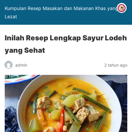
Kumpulan Resep Masakan dan Makanan Khas yang
Lezat
Inilah Resep Lengkap Sayur Lodeh
yang Sehat
admin
2 tahun ago