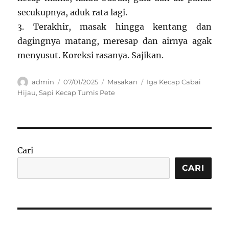
secukupnya, aduk rata lagi.
3. Terakhir, masak hingga kentang dan
dagingnya matang, meresap dan airnya agak
menyusut. Koreksi rasanya. Sajikan.
Author
Posted
Categories
Tags
admin
07/01/2025
Masakan
Iga Kecap Cabai
on
Hijau
,
Sapi Kecap Tumis Pete
Cari
CARI