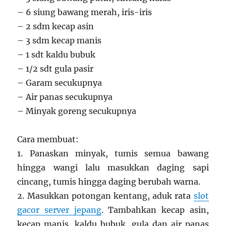
– 6 siung bawang merah, iris-iris
– 2 sdm kecap asin
– 3 sdm kecap manis
– 1 sdt kaldu bubuk
– 1/2 sdt gula pasir
– Garam secukupnya
– Air panas secukupnya
– Minyak goreng secukupnya
Cara membuat:
1. Panaskan minyak, tumis semua bawang
hingga wangi lalu masukkan daging sapi
cincang, tumis hingga daging berubah warna.
2. Masukkan potongan kentang, aduk rata
slot
gacor server jepang
. Tambahkan kecap asin,
kecap manis, kaldu bubuk, gula dan air panas